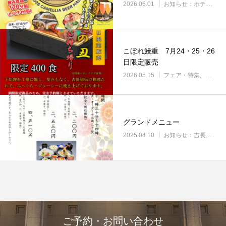
2026.06.01
お知らせ：ホテル全体
こぼれ鰻重 7月24・25・26
日限定販売
2026.05.15
フェア・特集
フェア
グランドメニュー
2025.04.10
お知らせ：吉長
フェ
ご予約・お問い合わせ