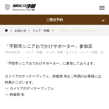
ご宿泊予約
お知らせ
フェア・特集
「宇部市シニアおでかけサポーター」参加店
宿泊
飛行機＋宿泊
「宇部市シニアおでかけサポーター」参加店
宿泊予定日
2024.08.29
フェア・特集
フェア・特集：カメリア
フェア・特集：旬
宿泊日数
泊
室
「宇部市シニアおでかけサポーター」に参加しております。
宿泊人数
大人：
名
カメリアのディナーブッフェ、鉄板焼 旬をご利用のお客様には
特典がございます。
>>
カメリアのディナーブッフェ
>>
鉄板焼 旬