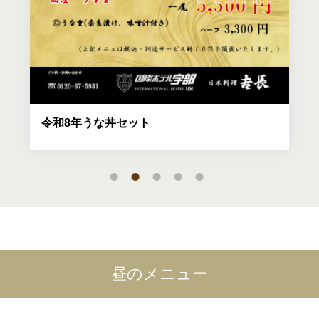
令和8年うな丼セット
1
2
3
4
5
昼のメニュー