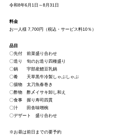
令和8年6月1日～8月31日
料金
お一人様 7,700円（税込・サービス料10％）
品目
〇先付 前菜盛り合わせ
〇造り 旬のお造り四種盛り
〇鍋 宇部産鱧豆乳鍋
〇肴 天草黒牛冷製しゃぶしゃぶ
〇揚物 太刀魚春巻き
〇酢物 酢〆イサキ卸し和え
〇食事 握り寿司四貫
〇汁 田舎味噌椀
〇デザート 盛り合わせ
※お昼は前日までの要予約