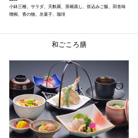
小鉢三種、サラダ、天麩羅、茶碗蒸し、炊込みご飯、田舎味
噌椀、香の物、氷菓子、珈琲
和ごころ膳