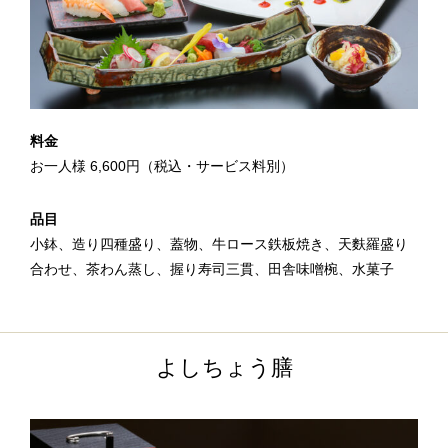
料金
お一人様 6,600円（税込・サービス料別）
品目
小鉢、造り四種盛り、蓋物、牛ロース鉄板焼き、天麩羅盛り
合わせ、茶わん蒸し、握り寿司三貫、田舎味噌椀、水菓子
よしちょう膳