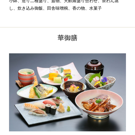
小鉢、造り二種盛り、蓋物、天麩羅盛り合わせ、茶わん蒸
し、炊き込み御飯、田舎味噌椀、香の物、水菓子
華御膳