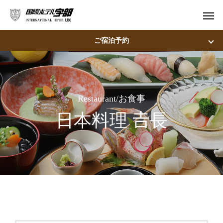
ご宿泊予約
宿泊
飛行機＋宿泊
宿泊予定日
Restaurant/お食事
日本料理 𠮷長
宿泊日数
泊
室
宿泊人数
大人：
名