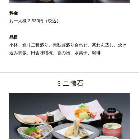
料金
お一人様 2,530円（税込）
品目
小鉢、造り二種盛り、天麩羅盛り合わせ、茶わん蒸し、炊き
込み御飯、田舎味噌椀、香の物、水菓子、珈琲
ミニ懐石