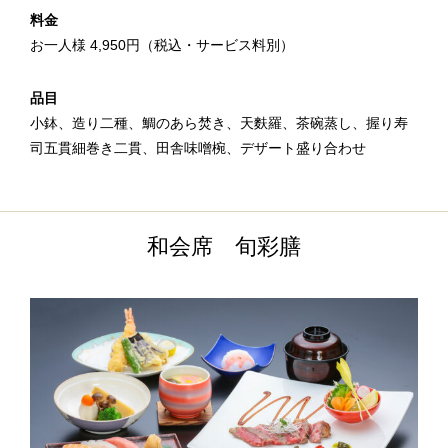
料金
お一人様 4,950円（税込・サービス料別）
品目
小鉢、造り二種、鯛のあら焚き、天麩羅、茶碗蒸し、握り寿
司五貫細巻き二貫、田舎味噌椀、デザート盛り合わせ
和会席 旬彩膳