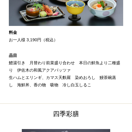
料金
お一人様 3,190円（税込）
品目
鱧湯引き 月替わり前菜盛り合わせ 本日の鮮魚より二種盛
り 伊佐木の和風アクアパッツァ
生ハムとエリンギ、カマス天麩羅 染めおろし 鰻茶碗蒸
し 海鮮丼、香の物 吸物 冷し白玉しるこ
四季彩膳