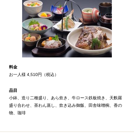
料金
お一人様 4,510円（税込）
品目
小鉢、造り二種盛り、あら炊き、牛ロース鉄板焼き、天麩羅
盛り合わせ、茶わん蒸し、炊き込み御飯、田舎味噌椀、香の
物、珈琲