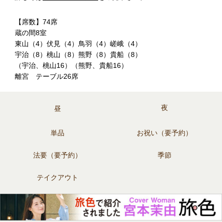
【席数】74席
蔵の間8室
東山（4）伏見（4）鳥羽（4）嵯峨（4）
宇治（8）桃山（8）熊野（8）貴船（8）
（宇治、桃山16）（熊野、貴船16）
離宮 テーブル26席
夜
昼
単品
お祝い（要予約）
法要（要予約）
季節
テイクアウト