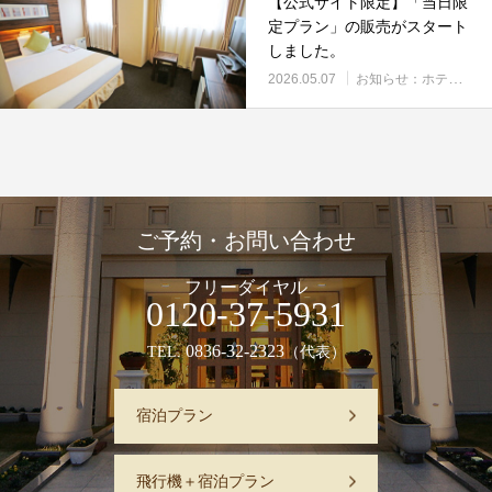
【公式サイト限定】「当日限
定プラン」の販売がスタート
しました。
2026.05.07
お知らせ：ホテル全体
ご予約・お問い合わせ
フリーダイヤル
0120-37-5931
0836-32-2323
TEL.
（代表）
宿泊プラン
飛行機＋宿泊プラン