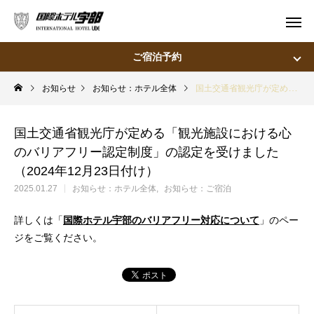
ご宿泊予約
お知らせ
お知らせ：ホテル全体
国土交通省観光庁が定める「観光施設における心のバリアフリー認定制度」の認定を受けました（2024年12月23日付け）
宿泊
飛行機＋宿泊
国土交通省観光庁が定める「観光施設における心
宿泊予定日
のバリアフリー認定制度」の認定を受けました
宿泊日数
泊
室
（2024年12月23日付け）
2025.01.27
お知らせ：ホテル全体
お知らせ：ご宿泊
宿泊人数
大人：
名
詳しくは「
国際ホテル宇部のバリアフリー対応について
」のペー
ジをご覧ください。